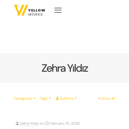
Zehra Yıldız
Categories
Tags
Authors
Show all
Zehra Yıldız
on
February 10, 2026