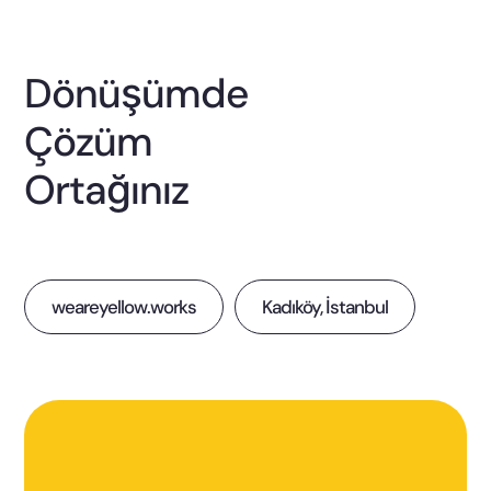
Dönüşümde
Çözüm
Ortağınız
weareyellow.works
Kadıköy, İstanbul