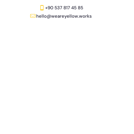
+90 537 817 45 85
hello@weareyellow.works